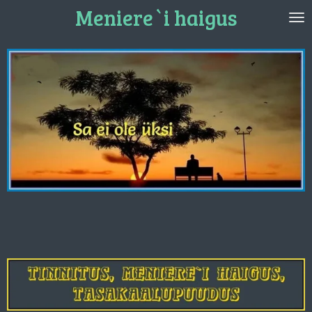
Meniere`i haigus
Skip
to
main
content