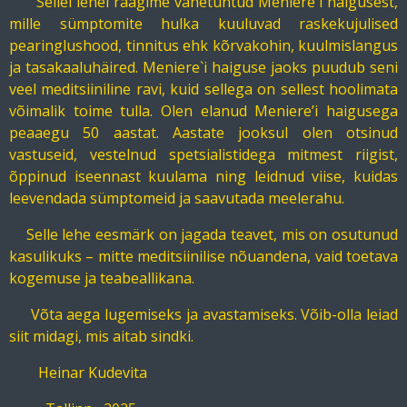
Sellel lehel räägime vähetuntud Meniere`i haigusest,
mille sümptomite hulka kuuluvad raskekujulised
pearinglushood, tinnitus ehk kõrvakohin, kuulmislangus
ja tasakaaluhäired. Meniere`i haiguse jaoks puudub seni
veel meditsiiniline ravi, kuid sellega on sellest hoolimata
võimalik toime tulla. Olen elanud Meniere’i haigusega
peaaegu 50 aastat. Aastate jooksul olen otsinud
vastuseid, vestelnud spetsialistidega mitmest riigist,
õppinud iseennast kuulama ning leidnud viise, kuidas
leevendada sümptomeid ja saavutada meelerahu.
Selle lehe eesmärk on jagada teavet, mis on osutunud
kasulikuks – mitte meditsiinilise nõuandena, vaid toetava
kogemuse ja teabeallikana.
Võta aega lugemiseks ja avastamiseks. Võib-olla leiad
siit midagi, mis aitab sindki.
Heinar Kudevita