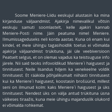
Soome Meniere-Liidu eeskujul alustasin ka mina
kirjanduse väljaandmist. Ajakirja nimevalikul võtsin
eeskuju samuti soomlastelt, kelle ajakiri kannab
Meniere-Posti nime. Jäin peatuma nimel Meniere.
Ilmumissageduseks neli korda aastas. Kuna oli enam kui
kindel, et meie ühingu tagasihoidlik toetus ei võimalda
ajakirja väljaandmist trükituna, jäi üle veebiversioon
Peatselt selgus, et on olemas vajadus ka teistsuguse info
järele. Nii said teoks infovoldikud Meniere`i haigusest ja
tinnitusest. Neile lisandus hiljem ka venekeelne voldik
tinnitusest. Et rääkida põhjalikumalt niihästi tinnitusest
kui ka Meniere`i haigusest, koostasin brošüürid, millest
seni on ilmunud kolm: kaks Meniere`i haigusest ja üks
tinnitusest. Nendest üks on välja antud trükituna üsna
väikeses tiraažis, kuna meie ühingu majanduslik olukord
ei võimalda rohkemat.