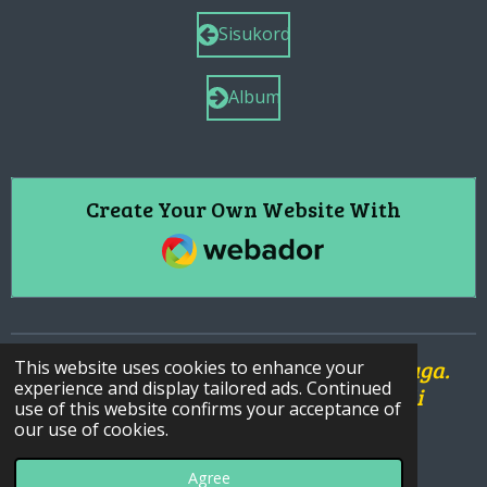
Sisukord
Album
Create Your Own Website With
Webador
NB! See leht on informatiivse iseloomuga.
This website uses cookies to enhance your
experience and display tailored ads. Continued
Vajadusel pöördu kindlasti arsti või
use of this website confirms your acceptance of
audioloogi p
oole.
our use of cookies.
© 2021 - 2026 tinnitus_meniere
Agree
Powered by
Webador