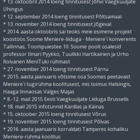
* 13. oktoobril 2014 loeng tinnitusest Jõhvi Vaegkuuljate
Ühingus
* 12. september 2014 loeng tinnitusest Põltsamaal
* 13. november 2014 loeng tinnitusest Jõgeval
* 2014. aasta oktoobris sai teoks meie esimene projekt
koostöös Soome Meniere-liiduga - Meniere`i konverents
Tallinnas, Toompuiestee 10. Soome poolt osalesid
professor Ilmari Pyykkö, Tuulikki Hartikainen ja Urho
Roivanen MeniTuki rühmast
* 27. november 2014 loeng tinnitusest Pärnu
* 2015. aasta jaanuaris võtsime osa Soomes peetavast
Meniere`i tugirühma koolitusest, mis toimus Helsingis,
Haaga linnaosas Valges Majas
* 8.-12. mail 2015 Eesti Vaegkuuljate Liiduga Brüsselis
* 18. mail 2015 infotunnid Kärdlas ja Käinas
* 15. oktoober 2015 loeng tinnitusest Võrus
* 19. november 2015 loeng tinnitusest Põlvas
* 2016. aasta jaanuaris korraldati Tamperes kohaliku
Meniere-rühma koolitus