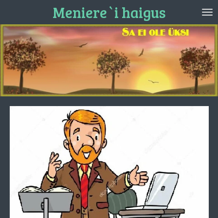
Meniere`i haigus
Skip
to
main
content