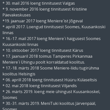
* 30. mail 2016 loeng tinnitusest Valgas
* 9. november 2016 loeng tinnitusest Kristiine
Päevakeskuses
*19. jaanuar 2017 loeng Meniere`ist Jõgeval
* aprill 2017. Loengud tinnitusest Soomes, Kuusankoski
linnas
* 16.-17. mail 2017 loeng Meniere`i haigusest Soomes
Kuusankoski linnas
* 10. oktoober 2017 loeng tinnitusest Kärus
* 17. jaanuaril 2018 toimus Tamperes Pirkanmaa
Meniere`i Ühingu poolt korraldatud koolitus.
* 17.-18. märts 2018 Soome Meniere-liidu tugirühma
koolitus Helsingis
* 06. aprill 2018 loeng tinnitusest Hüüru Külaseltsis
* 02. mai 2018 loeng tinnitusest Viljandis
* 26. märts 2019. loeng meie ühingust Kuusankoskel,
Soomes
* 30.-31. märts 2019. MeniTuki koolitus Järvenpääl,
Soomes